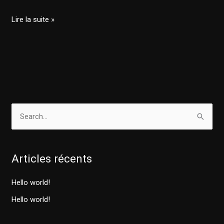
Lire la suite »
R
e
c
Articles récents
h
e
Hello world!
r
Hello world!
c